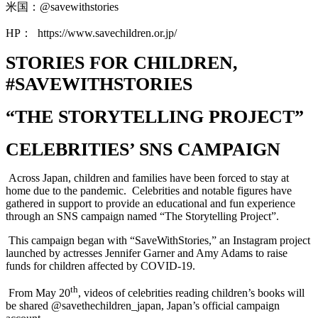
米国：
@savewithstories
HP
：
https://www.savechildren.or.jp/
STORIES FOR CHILDREN,
#SAVEWITHSTORIES
“THE STORYTELLING PROJECT”
CELEBRITIES’ SNS CAMPAIGN
Across Japan, children and families have been forced to stay at
home due to the pandemic. Celebrities and notable figures have
gathered in support to provide an educational and fun experience
through an SNS campaign named “The Storytelling Project”.
This campaign began with “SaveWithStories,” an Instagram project
launched by actresses Jennifer Garner and Amy Adams to raise
funds for children affected by COVID-19.
th
From May 20
, videos of celebrities reading children’s books will
be shared @savethechildren_japan, Japan’s official campaign