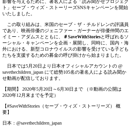
影響を与えるために、著名人による「読み聞かせプロジェク
ト」セーブ・ウィズ・ストーリーズ
SNS
キャンペーンを開始
いたしました。
この取り組みは、米国のセーブ・ザ・チルドレンの評議員
であり、映画俳優のジェニファー・ガーナーが俳優仲間のエ
イミー・アダムスとともに、
＃
SaveWithStories
と呼ばれるソ
ーシャル・キャンペーンを企画・展開し、同時に、国内・海
外における、新型コロナウイルスの影響を受けている子ども
たちを支援するための募金の呼び掛けから始まりました。
日本では
5
月
20
日より日本オフィシャルアカウントの
@
savethechildren_japan
にて総勢105名の著名人による読み聞か
せ動画が配信しております。
【期間】
2020
年
5
月
20
日～
6
月
30
日まで （
※
動画の公開は
2020
年
12
月末までを予定）
【
#SaveWithStories
（セーブ・ウィズ・ストーリーズ） 概
要】
日本：
@savethechildren_japan