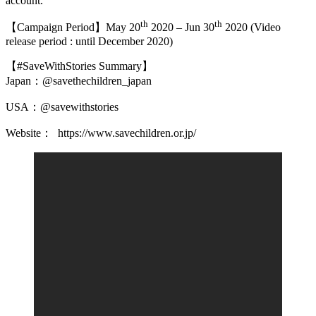
account.
th
th
【
Campaign Period
】
May 20
2020 – Jun 30
2020 (Video
release period : until December 2020)
【
#SaveWithStories Summary
】
Japan
：
@savethechildren_japan
USA：
@savewithstories
Website：
https://www.savechildren.or.jp/